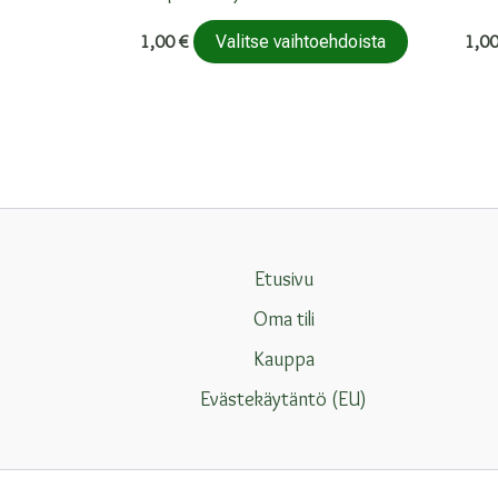
Tällä
1,00
€
1,0
Valitse vaihtoehdoista
tuotteella
on
useampi
muunnelma
Voit
Etusivu
tehdä
Oma tili
valinnat
Kauppa
tuotteen
Evästekäytäntö (EU)
sivulla.