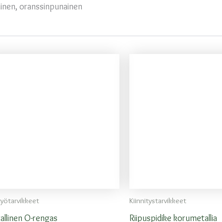
ainen, oranssinpunainen
työtarvikkeet
Kiinnitystarvikkeet
allinen O-rengas
Riipuspidike korumetallia