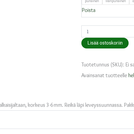
punainen
lilanpunainen
Poista
Helmiäisnuget
Hohto
määrä
Lisää ostoskoriin
Tuotetunnus (SKU):
Ei s
Avainsanat tuotteelle
he
kaisijaltaan, korkeus 3-6mm. Reikä läpi leveyssuunnassa. Pakk