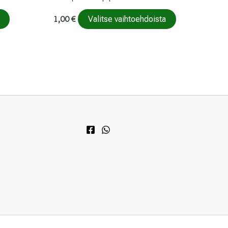
Tällä
1,00
€
Valitse vaihtoehdoista
tuotteella
on
useampi
muunnelma.
Voit
tehdä
valinnat
tuotteen
sivulla.