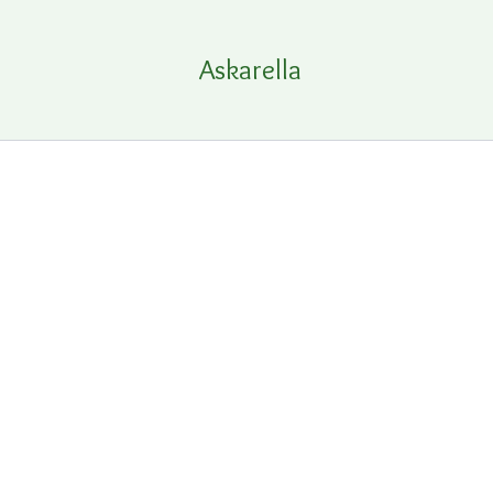
Siirry
sisältöön
Askarella