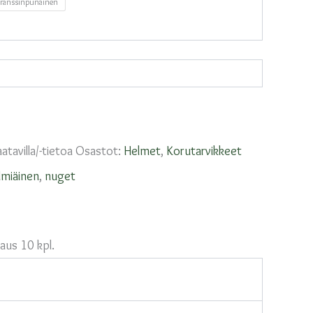
oranssinpunainen
aatavilla/-tietoa
Osastot:
Helmet
,
Korutarvikkeet
lmiäinen
,
nuget
aus 10 kpl.