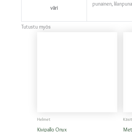
punainen, lilanpun
väri
Tutustu myös
Helmet
Käsi
Kivipallo Onyx
Met