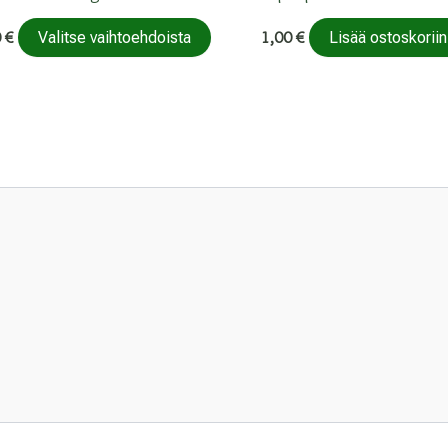
Tällä
0
€
1,00
€
Valitse vaihtoehdoista
Lisää ostoskoriin
tuotteella
on
useampi
.
muunnelma.
Voit
tehdä
valinnat
tuotteen
sivulla.