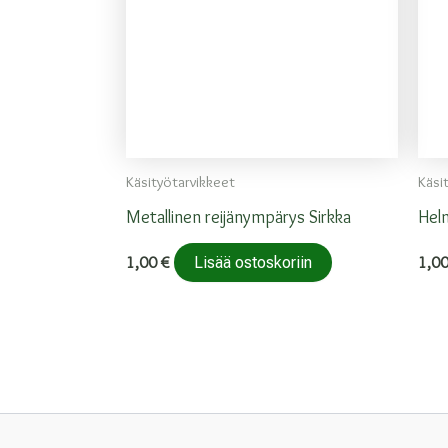
Käsityötarvikkeet
Käsi
Metallinen reijänympärys Sirkka
Helm
1,00
€
1,0
Lisää ostoskoriin