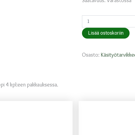
Saatavuus:
Varastossa
Muovinappi
Mandala
määrä
Lisää ostoskoriin
Osasto:
Käsityötarvikke
pi 4 kpl:een pakkauksessa.