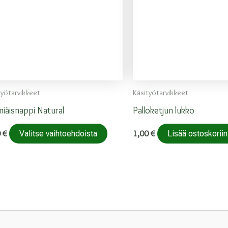
työtarvikkeet
Käsityötarvikkeet
iäisnappi Natural
Palloketjun lukko
Tällä
0
€
1,00
€
Valitse vaihtoehdoista
Lisää ostoskoriin
tuotteella
on
useampi
muunnelma.
Voit