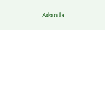
Siirry
sisältöön
Askarella