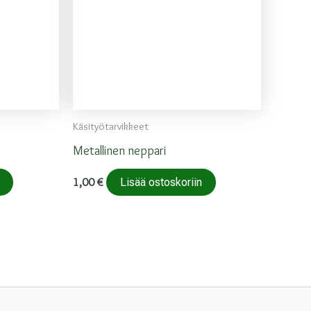
Käsityötarvikkeet
Metallinen neppari
1,00
€
Lisää ostoskoriin