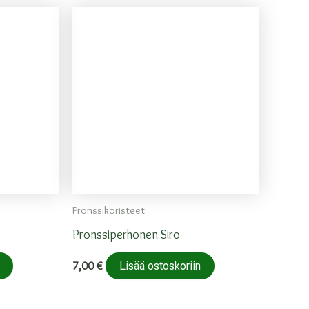
Pronssikoristeet
Pronssiperhonen Siro
7,00
€
Lisää ostoskoriin