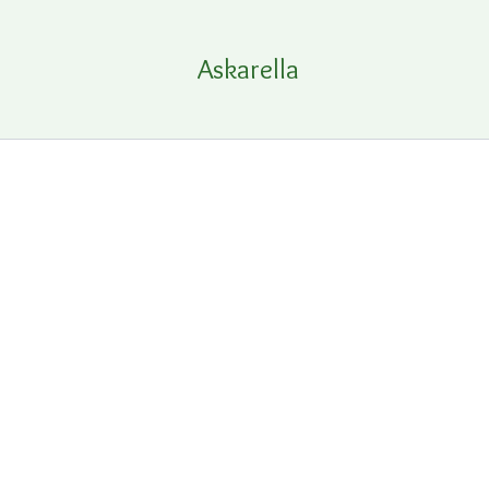
Siirry
Sale!
sisältöön
Askarella