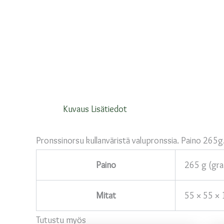
Kuvaus
Lisätiedot
Pronssinorsu kullanväristä valupronssia. Paino 265g
Paino
265 g (gr
Mitat
55 × 55 × 
Tutustu myös