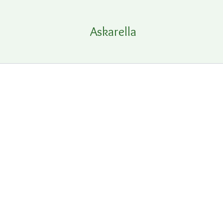
Siirry
sisältöön
Askarella