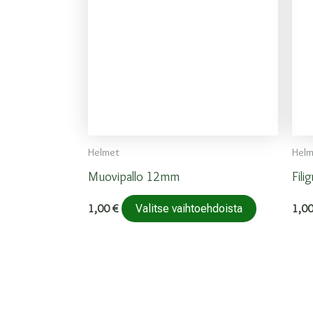
Helmet
Helm
Muovipallo 12mm
Fili
Tällä
1,00
€
1,0
Valitse vaihtoehdoista
tuotteella
on
useampi
muunnelma