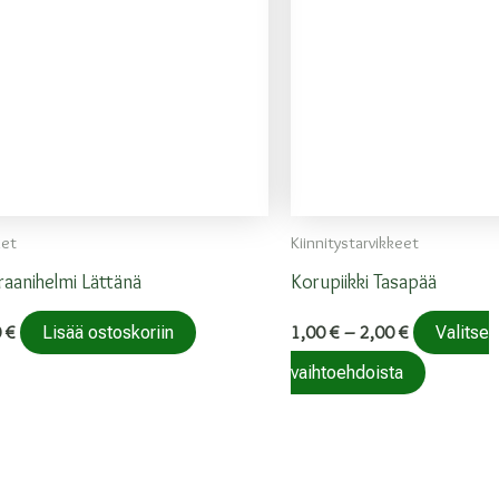
et
Kiinnitystarvikkeet
graanihelmi Lättänä
Korupiikki Tasapää
Hintaluokka:
0
€
1,00
€
–
2,00
€
Lisää ostoskoriin
Valitse
1,00 €
-
Tällä
vaihtoehdoista
2,00 €
tuotteell
on
.
useampi