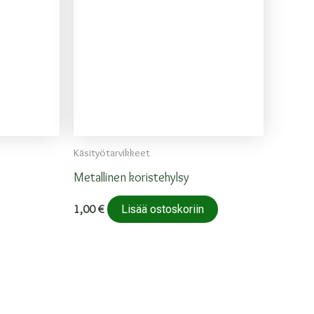
Käsityötarvikkeet
Metallinen koristehylsy
1,00
€
Lisää ostoskoriin
a