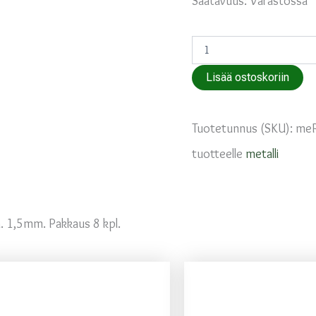
Saatavuus:
Varastossa
Välihelmi
korumetallia
Putkinen
Lisää ostoskoriin
määrä
Tuotetunnus (SKU):
me
tuotteelle
metalli
n. 1,5mm. Pakkaus 8 kpl.