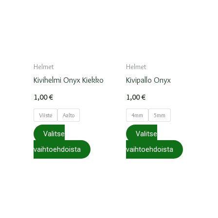
Helmet
Helmet
Kivihelmi Onyx Kiekko
Kivipallo Onyx
1,00
€
1,00
€
Viiste
Aalto
4mm
5mm
Valitse
Valitse
Tällä
Tällä
vaihtoehdoista
vaihtoehdoista
tuotteella
tuotteella
on
on
useampi
useampi
muunnelma.
muunnelma