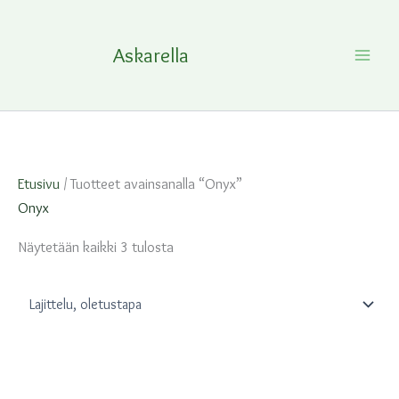
Siirry
sisältöön
Askarella
Etusivu
/ Tuotteet avainsanalla “Onyx”
Onyx
Näytetään kaikki 3 tulosta