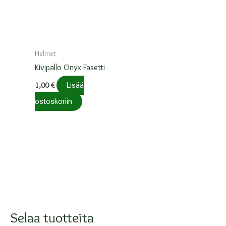
Voit
Voit
tehdä
tehdä
valinnat
valinnat
Helmet
tuotteen
tuotteen
Kivipallo Onyx Fasetti
sivulla.
sivulla.
1,00
€
Lisää
ostoskoriin
Selaa tuotteita