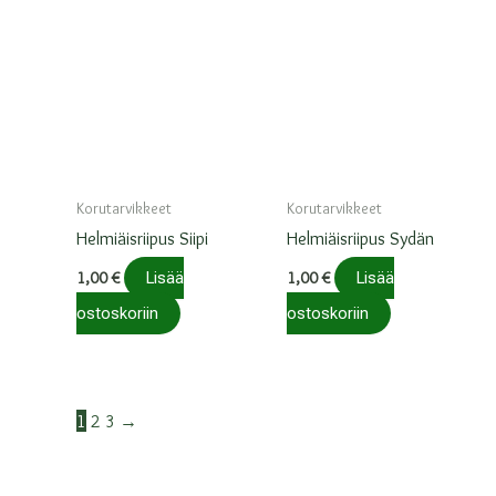
Korutarvikkeet
Korutarvikkeet
Helmiäisriipus Siipi
Helmiäisriipus Sydän
1,00
€
Lisää
1,00
€
Lisää
ostoskoriin
ostoskoriin
1
2
3
→