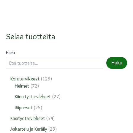
Selaa tuotteita
Haku
Haku
1
Korutarvikkeet
129
7
2
Helmet
72
2
9
2
Kiinnitystarvikkeet
27
t
t
7
u
u
2
Riipukset
25
t
o
o
5
u
5
Käsityötarvikkeet
54
t
t
t
o
4
e
e
u
2
Askartelu ja Keräily
29
t
t