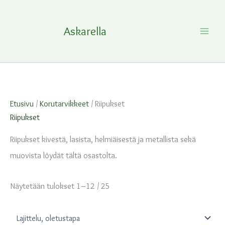
Siirry
sisältöön
Askarella
Etusivu
/
Korutarvikkeet
/ Riipukset
Riipukset
Riipukset kivestä, lasista, helmiäisestä ja metallista sekä
muovista löydät tältä osastolta.
Näytetään tulokset 1–12 / 25