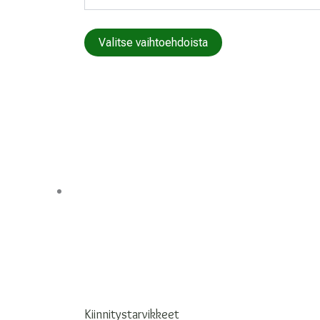
Tällä
Valitse vaihtoehdoista
tuotteella
on
useampi
muunnelma.
Voit
tehdä
valinnat
tuotteen
sivulla.
Kiinnitystarvikkeet