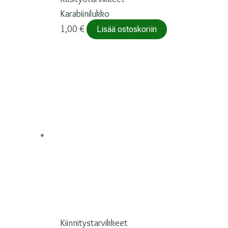
Karabiinilukko
1,00
€
Lisää ostoskoriin
Kiinnitystarvikkeet