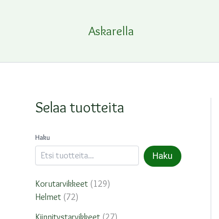
Siirry
sisältöön
Askarella
Selaa tuotteita
Haku
Haku
1
Korutarvikkeet
129
7
2
Helmet
72
2
9
2
Kiinnitystarvikkeet
27