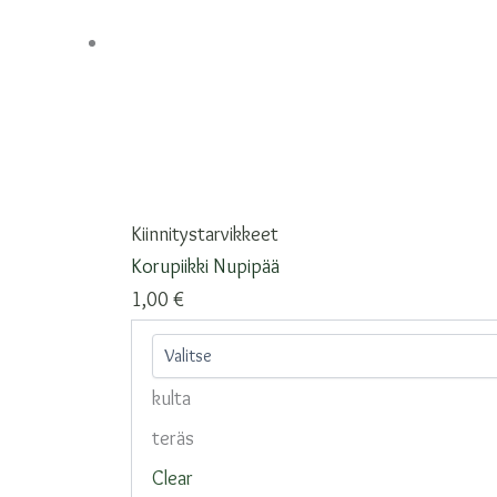
Voit
tehdä
valinnat
tuotteen
sivulla.
Kiinnitystarvikkeet
Korupiikki Nupipää
1,00
€
kulta
teräs
Clear