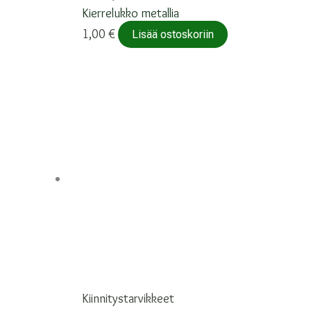
Kierrelukko metallia
1,00
€
Lisää ostoskoriin
Kiinnitystarvikkeet