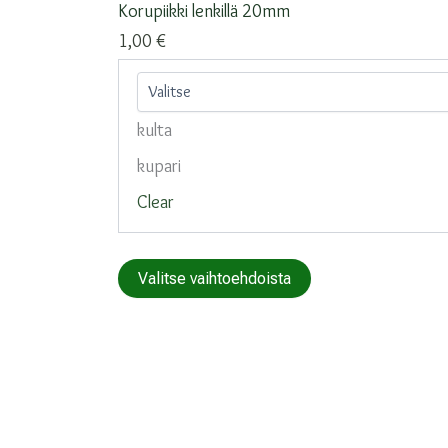
Korupiikki lenkillä 20mm
1,00
€
kulta
kupari
Clear
Tällä
Valitse vaihtoehdoista
tuotteella
on
useampi
muunnelma.