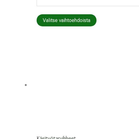
Tällä
Valitse vaihtoehdoista
tuotteella
on
useampi
muunnelma.
Voit
tehdä
valinnat
tuotteen
sivulla.
Käsityötarvikkeet